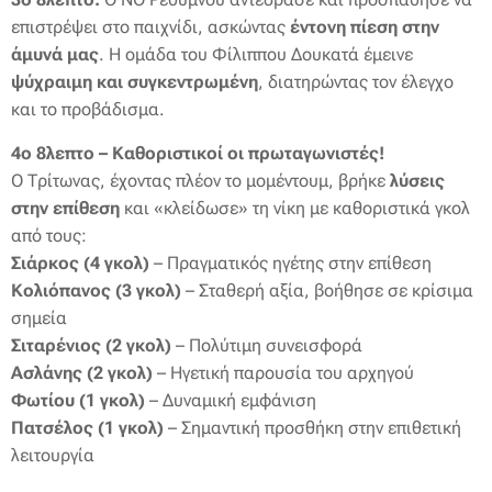
επιστρέψει στο παιχνίδι, ασκώντας
έντονη πίεση στην
άμυνά μας
. Η ομάδα του Φίλιππου Δουκατά έμεινε
ψύχραιμη και συγκεντρωμένη
, διατηρώντας τον έλεγχο
και το προβάδισμα.
4ο 8λεπτο – Καθοριστικοί οι πρωταγωνιστές!
Ο Τρίτωνας, έχοντας πλέον το μομέντουμ, βρήκε
λύσεις
στην επίθεση
και «κλείδωσε» τη νίκη με καθοριστικά γκολ
από τους:
Σιάρκος (4 γκολ)
– Πραγματικός ηγέτης στην επίθεση
Κολιόπανος (3 γκολ)
– Σταθερή αξία, βοήθησε σε κρίσιμα
σημεία
Σιταρένιος (2 γκολ)
– Πολύτιμη συνεισφορά
Ασλάνης (2 γκολ)
– Ηγετική παρουσία του αρχηγού
Φωτίου (1 γκολ)
– Δυναμική εμφάνιση
Πατσέλος (1 γκολ)
– Σημαντική προσθήκη στην επιθετική
λειτουργία