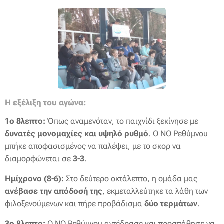
Η εξέλιξη του αγώνα:
1ο 8λεπτο:
Όπως αναμενόταν, το παιχνίδι ξεκίνησε με
δυνατές μονομαχίες και υψηλό ρυθμό
. Ο ΝΟ Ρεθύμνου
μπήκε αποφασισμένος να παλέψει, με το σκορ να
διαμορφώνεται σε
3-3
.
Ημίχρονο (8-6):
Στο δεύτερο οκτάλεπτο, η ομάδα μας
ανέβασε την απόδοσή της
, εκμεταλλεύτηκε τα λάθη των
φιλοξενούμενων και πήρε προβάδισμα
δύο τερμάτων
.
3ο 8λεπτο:
Ο ΝΟ Ρεθύμνου αντέδρασε και προσπάθησε να