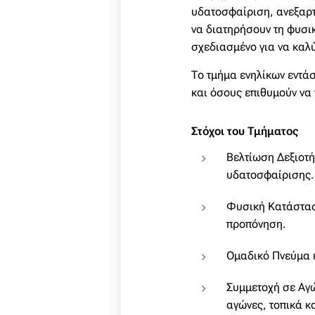
υδατοσφαίριση, ανεξαρτή
να διατηρήσουν τη φυσι
σχεδιασμένο για να καλύ
Το τμήμα ενηλίκων εντάσ
και όσους επιθυμούν να 
Στόχοι του Τμήματος
Βελτίωση Δεξιοτή
υδατοσφαίρισης.
Φυσική Κατάσταση
προπόνηση.
Ομαδικό Πνεύμα κ
Συμμετοχή σε Αγώ
αγώνες, τοπικά κ