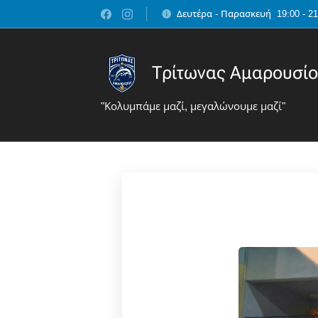
Δευτέρα - Παρασκευή 19:00 - 2
Τρίτωνας Αμαρουσί
"Κολυμπάμε μαζί, μεγαλώνουμε μαζί"