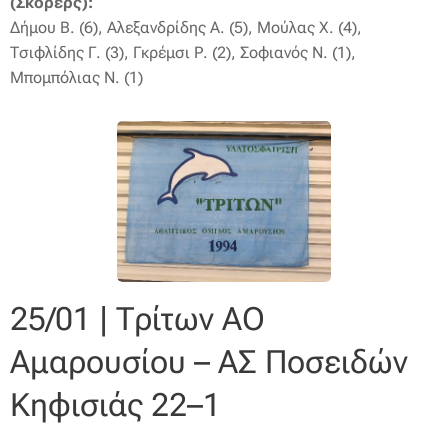
(Σκόρερς):
Δήμου Β. (6), Αλεξανδρίδης Α. (5), Μούλας Χ. (4),
Τσιφλίδης Γ. (3), Γκρέμσι Ρ. (2), Σοφιανός Ν. (1),
Μπομπόλιας Ν. (1)
25/01 | Τρίτων ΑΟ
Αμαρουσίου – ΑΣ Ποσειδών
Κηφισιάς 22–1