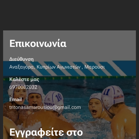
Επικοινωνία
Διεύθυνση
Αναξαγόρα, Κυπρίων Αγωνιστών , Μαρούσι
Καλέστε μας
6970082032
Email
tritonasamarousiou@gmail.com
Εγγραφείτε στο