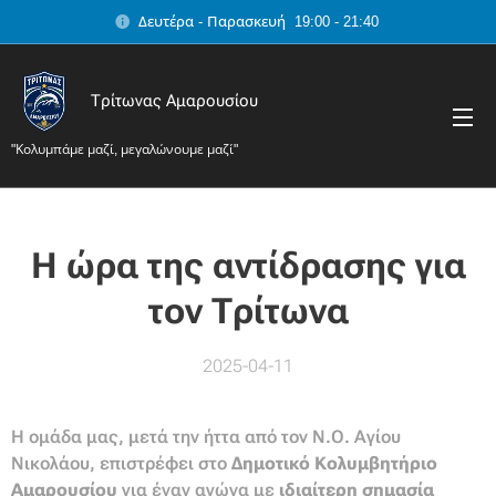
Δευτέρα - Παρασκευή 19:00 - 21:40
Τρίτωνας Αμαρουσίου
"Κολυμπάμε μαζί, μεγαλώνουμε μαζί"
Η ώρα της αντίδρασης για
τον Τρίτωνα
2025-04-11
Η ομάδα μας, μετά την ήττα από τον Ν.Ο. Αγίου
Νικολάου, επιστρέφει στο
Δημοτικό Κολυμβητήριο
Αμαρουσίου
για έναν αγώνα με
ιδιαίτερη σημασία