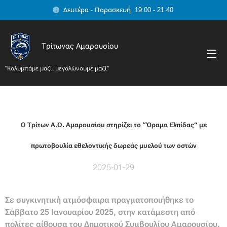
Δευτέρα - Παρασκευή 19:00 - 21:40
Τρίτωνας Αμαρουσίου
"Κολυμπάμε μαζί, μεγαλώνουμε μαζί"
Ο Τρίτων Α.Ο. Αμαρουσίου στηρίζει το “Όραμα Ελπίδας” με
πρωτοβουλία εθελοντικής δωρεάς μυελού των οστών
2025-01-29
Σε συγκινητική ατμόσφαιρα πραγματοποιήθηκε το
Σάββατο 25 Ιανουαρίου 2025, στην κατάμεστη από
πολίτες αίθουσα του Δημοτικού Συμβουλίου Αμαρουσίου,