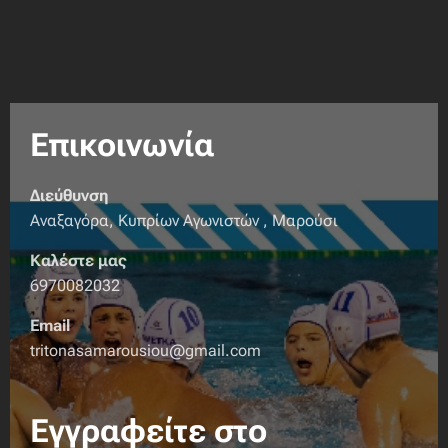
Επικοινωνία
Διεύθυνση
Αναξαγόρα, Κυπρίων Αγωνιστών , Μαρούσι
Καλέστε μας
6970082032
Email
tritonasamarousiou@gmail.com
Εγγραφείτε στο