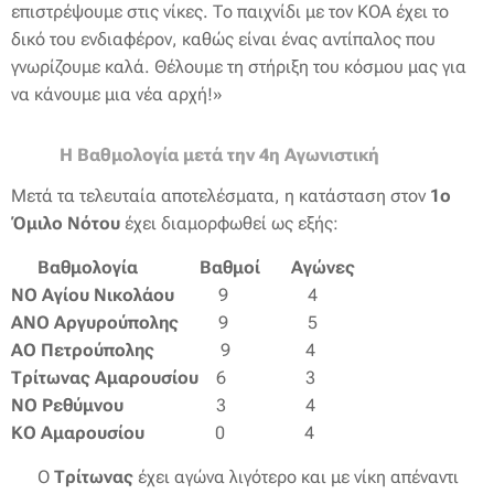
επιστρέψουμε στις νίκες. Το παιχνίδι με τον ΚΟΑ έχει το
δικό του ενδιαφέρον, καθώς είναι ένας αντίπαλος που
γνωρίζουμε καλά. Θέλουμε τη στήριξη του κόσμου μας για
να κάνουμε μια νέα αρχή!»
🔵⚪
Η Βαθμολογία μετά την 4η Αγωνιστική
⚪🔵
Μετά τα τελευταία αποτελέσματα, η κατάσταση στον
1ο
Όμιλο Νότου
έχει διαμορφωθεί ως εξής:
📊
Βαθμολογία
🏆
Βαθμοί
📅
Αγώνες
ΝΟ Αγίου Νικολάου
9 4
ΑΝΟ Αργυρούπολης
9 5
ΑΟ Πετρούπολης
9 4
Τρίτωνας Αμαρουσίου
6 3
ΝΟ Ρεθύμνου
3 4
ΚΟ Αμαρουσίου
0 4
🔹 Ο
Τρίτωνας
έχει αγώνα λιγότερο και με νίκη απέναντι