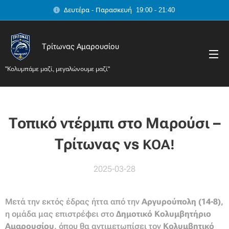
Δευτέρα - Παρασκευή 19:00 - 21:40
Τρίτωνας Αμαρουσίου
"Κολυμπάμε μαζί, μεγαλώνουμε μαζί"
Τοπικό ντέρμπι στο Μαρούσι –
Τρίτωνας vs
ΚΟΑ!
2025-03-28
Μετά την εκτός έδρας ήττα από την
Αργυρούπολη (14-8)
,
η ομάδα μας επιστρέφει στο
Δημοτικό Κολυμβητήριο
Αμαρουσίου
, όπου θα αντιμετωπίσει τον
Κολυμβητικό